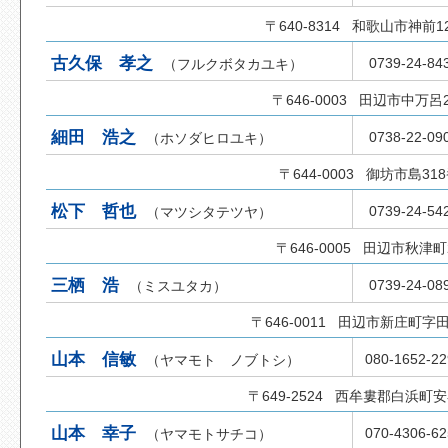
〒640-8314 和歌山市神前1
古久保 孝之
0739-24-84
（フルクボタカユキ）
〒646-0003 田辺市中万呂2
細田 浩之
0738-22-09
（ホソダヒロユキ）
〒644-0003 御坊市島31
松下 哲也
0739-24-54
（マツシタテツヤ）
〒646-0005 田辺市秋津町2
三栖 浩
0739-24-08
（ミスユタカ）
〒646-0011 田辺市新庄町字田鶴
山本 信敏
080-1652-22
（ヤマモト ノブトシ）
〒649-2524 西牟婁郡白浜町安
山本 幸子
070-4306-62
（ヤマモトサチコ）