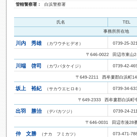
管轄警察署：
白浜警察署
氏名
TEL
事務所所在地
川内 秀雄
0739-25-32
（カワウチヒデオ）
〒646-0022 田辺市東山2-
川端 啓司
0739-42-46
（カワバタケイジ）
〒649-2211 西牟婁郡白浜町1
坂上 裕紀
0739-34-63
（サカウエヒロキ）
〒649-2333 西牟婁郡白浜町
出羽 勝治
0739-24-21
（デバカツジ）
〒646-0031 田辺市湊28
仲 文勝
073-471-78
（ナカ フミカツ）