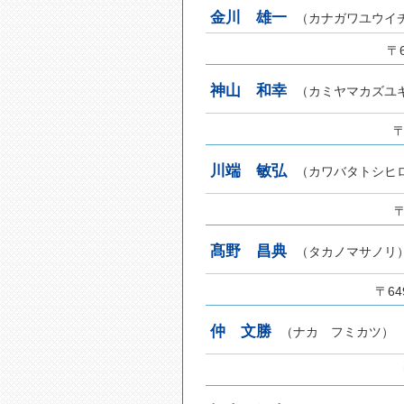
金川 雄一
（カナガワユウイ
〒
神山 和幸
（カミヤマカズユ
〒
川端 敏弘
（カワバタトシヒ
〒
髙野 昌典
（タカノマサノリ
〒64
仲 文勝
（ナカ フミカツ）