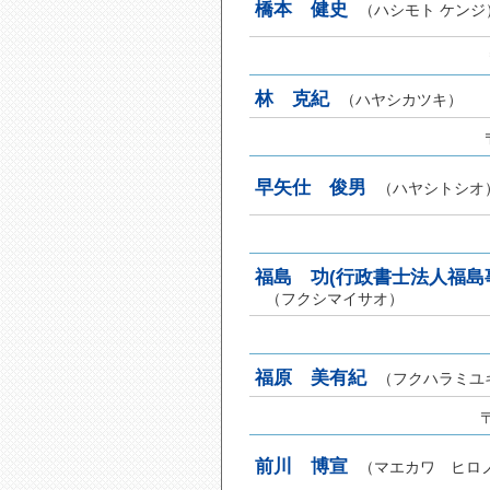
橋本 健史
（ハシモト ケンジ
林 克紀
（ハヤシカツキ）
早矢仕 俊男
（ハヤシトシオ
福島 功(行政書士法人福島
（フクシマイサオ）
福原 美有紀
（フクハラミユ
前川 博宣
（マエカワ ヒロ