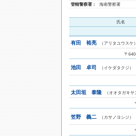
管轄警察署：
海南警察署
氏名
有田 裕亮
（アリタユウスケ
〒64
池田 卓司
（イケダタクジ）
太田垣 泰隆
（オオタガキヤ
笠野 義二
（カサノヨシジ）